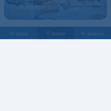
Poradnie specjalistyczne
Napisz
Dojazd
Zadzwoń
Opieka psychiatryczna