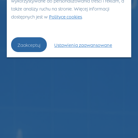
wykorzystywane do personalizowania treści i reklam, a
także analizy ruchu na stronie. Więcej informacji
dostępnych jest w
Polityce cookies
.
Zaakceptuj
Ustawienia zaawansowane