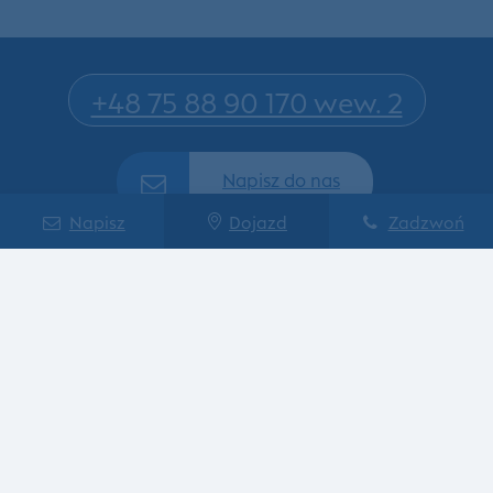
+48 75 88 90 170 wew. 2
Napisz do nas
Napisz
Dojazd
Zadzwoń
Aktualności