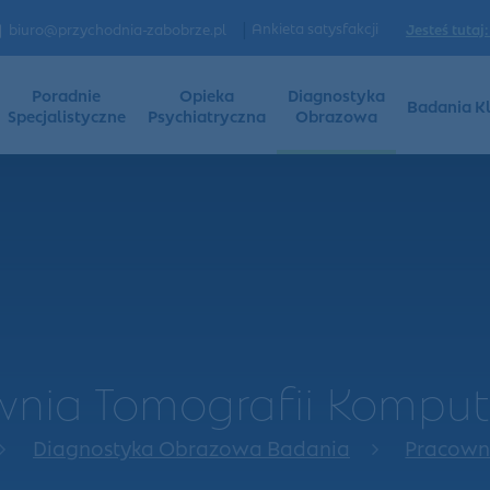
|
Ankieta satysfakcji
Jesteś tutaj:
biuro@przychodnia-zabobrze.pl
Poradnie
Opieka
Diagnostyka
Badania Kl
Specjalistyczne
Psychiatryczna
Obrazowa
wnia Tomografii Komput
Diagnostyka Obrazowa Badania
Pracown