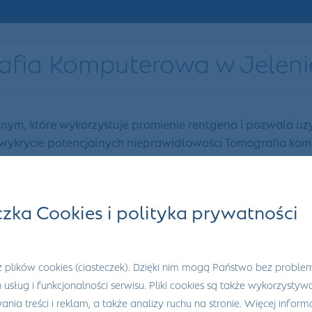
fia Komputerowa w Jeleni
ym, które wykorzystuje promienie rentgena i pozwala uzy
 wykrycie potencjalnych nieprawidłowości Tomografia komp
przesyłany do komputera za pomocą specjalistycznego opr
ecznym, bardzo dokładnym, a jej wykonanie nie zajmuje w
wykorzystywana w pozostałych dziedzinach medycyny,
czka Cookies i polityka prywatności
nia podaniem środka cieniującego, czyli kontrastu. Jest 
eniowanie. W związku z tym tkanki objęte środkiem stają s
 plików cookies (ciasteczek). Dzięki nim mogą Państwo bez proble
bytniczo w zależności od badanej partii.Z układu pokarmo
h usług i funkcjonalności serwisu. Pliki cookies są także wykorzysty
rawdzić ich pracę za pomocą określenia poziom kreatyniny
nia treści i reklam, a także analizy ruchu na stronie. Więcej informa
lność nerek, cukrzyca, podeszły wiek, odwodnienie i nied