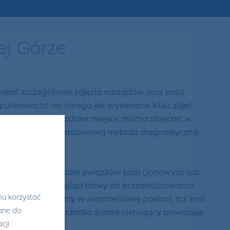
ej Górze
skać szczegółowe zdjęcia narządów oraz kości.
uterowa to nic innego jak wykonanie kilku zdjęć
ogramowania, a badane miejsce można obejrzeć w
iele czasu. Jest podstawową metodą diagnostyczną
to substancja na bazie związków jodu (jonowych lub
ię jasne, a ich wygląd łatwy do przeanalizowania.
mu korzystać
wego jest usuwamy w niezmienionej postaci, a z krwi
wane do
 we krwi. Bardzo rzadko środek cieniujący powoduje
cji
obór