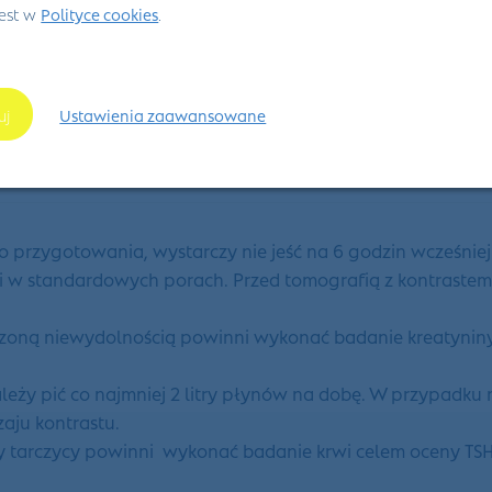
jest w
Polityce cookies
.
uj
Ustawienia zaawansowane
ie do badania Tomografii 
zygotowania, wystarczy nie jeść na 6 godzin wcześniej i
 w standardowych porach. Przed tomografią z kontrastem t
dzoną niewydolnością powinni wykonać badanie kreatyniny 
leży pić co najmniej 2 litry płynów na dobę. W przypadku
zaju kontrastu.
y tarczycy powinni wykonać badanie krwi celem oceny TSH