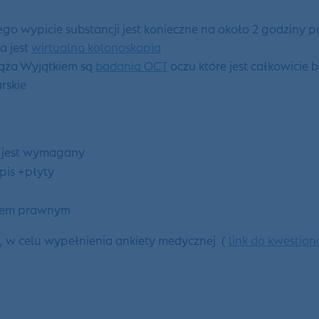
wypicie substancji jest konieczne na około 2 godziny prz
a jest
wirtualna kolonoskopia
iąża Wyjątkiem są
badania OCT
oczu które jest całkowicie
arskie
li jest wymagany
pis +płyty
kunem prawnym
 , w celu wypełnienia ankiety medycznej (
link do kwestion