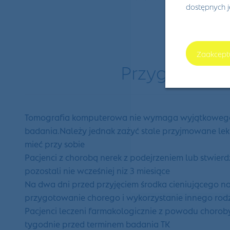
dostępnych 
Zaakcept
Przygotowan
Tomografia komputerowa nie wymaga wyjątkowego pr
badania.Należy jednak zażyć stale przyjmowane leki
mieć przy sobie
Pacjenci z chorobą nerek z podejrzeniem lub stwier
pozostali nie wcześniej niz 3 miesiące
Na dwa dni przed przyjęciem środka cieniującego na
przygotowanie chorego i wykorzystanie innego rod
Pacjenci leczeni farmakologicznie z powodu chorob
tygodnie przed terminem badania TK