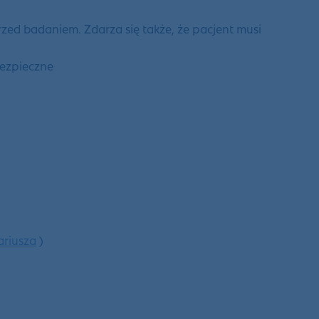
ed badaniem. Zdarza się także, że pacjent musi
 bezpieczne
ariusza
)