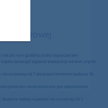
Komputerowej
 nie pić na 4 godziny przed rozpoczęciem
rzeba oznaczyć stężenie kreatyniny we krwi ,wyniki
nie wcześniej niż 7 dni przed terminem badania TK
 niewydolności nerek konieczne jest odpowiednie
 Badanie należy wykonać nie wcześniej niż 2