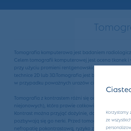
Tomogra
Tomografia komputerowa jest badaniem radiologiczn
Celem tomografii komputerowej jest ocena tkanek i
przy użyciu promieni rentgenowskich. Obraz jest 
technice 2D lub 3D.Tomografia jest badaniem bezpi
w przypadku poważnych urazów ciała, jest także 
Ciaste
Tomografia z kontrastem różni się od typowego bada
niejonowych), która prawie całkowicie osłabia promi
Korzystamy z
Kontrast można przyjąć dożylnie, doustnie lub dood
ze wszystkic
pozbywają się go nerki. Przed tomografią należy sp
personalizowa
nefropatię pokontrastową, ryzyko zwiększa niewydo