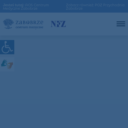
Jesteś tutaj:
AOS Centrum
Zobacz również: POZ Przychodnia
Medyczne Zabobrze
Zabobrze