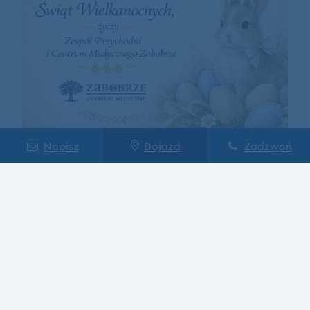
Napisz
Dojazd
Zadzwoń
Życzenia Wielkanocne 2026
Szczegóły