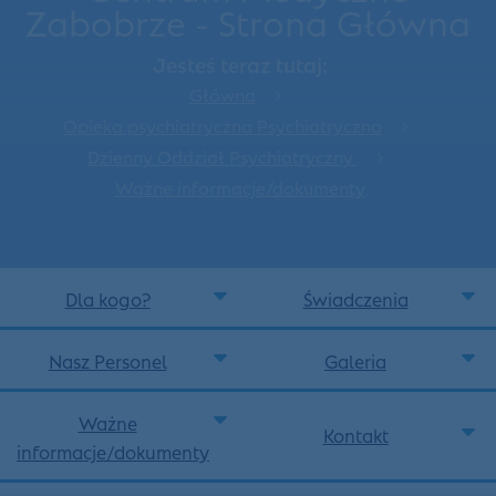
Zabobrze - Strona Główna
Jesteś teraz tutaj:
Główna
Opieka psychiatryczna Psychiatryczna
Dzienny Oddział Psychiatryczny
Ważne informacje/dokumenty
Dla kogo?
Świadczenia
Nasz Personel
Galeria
Ważne
Kontakt
informacje/dokumenty