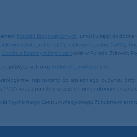
element
Poradni Diagnostycznych
, umożliwiając dokładne
elektroencefalografia (EEG)
,
elektromiografia (EMG)
,
bad
w
Oddziale Dziennym Psychiatrii
oraz w Poradni Zdrowia P
pecjalistycznych oraz
badań diagnostycznych
.
onatologiczne zapraszamy do sąsiedniego budynku przy 
ą (POZ)
wraz z punktem szczepień, ambulatorium oraz sal
owia Psychicznego Centrum Medycznego Zabobrze mieszczą 