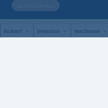
+48 75 88 90 170 wew. 2
Dla Kogo?
Świadczenia
Nasz Personel