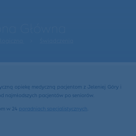
rona Główna
ologiczna
Świadczenia
yczną opiekę medyczną pacjentom z Jeleniej Góry i
 od najmłodszych pacjentów po seniorów.
tom w 24
poradniach specjalistycznych
.