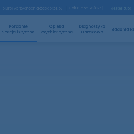
|
Ankieta satysfakcji
Jesteś tutaj:
biuro@przychodnia-zabobrze.pl
Poradnie
Opieka
Diagnostyka
Badania Kl
Specjalistyczne
Psychiatryczna
Obrazowa