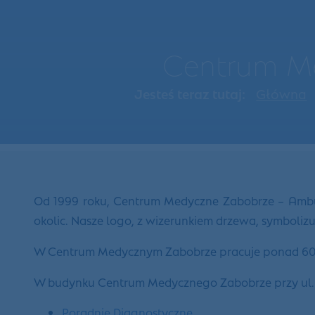
Centrum Me
Jesteś teraz tutaj:
Główna
Od 1999 roku, Centrum Medyczne Zabobrze – Ambula
okolic. Nasze logo, z wizerunkiem drzewa, symboli
W Centrum Medycznym Zabobrze pracuje ponad 60 le
W budynku Centrum Medycznego Zabobrze przy ul. Wie
Poradnie Diagnostyczne
,