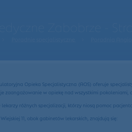
dyczne Zabobrze - St
Poradnie specjalistyczne
Poradnia Angi
toryjna Opieka Specjalistyczna (AOS) oferuje specjalist
zuje zaangażowanie w opiekę nad wszystkimi pokoleniami,
karzy różnych specjalizacji, którzy niosą pomoc pacjen
jskiej 11, obok gabinetów lekarskich, znajdują się: