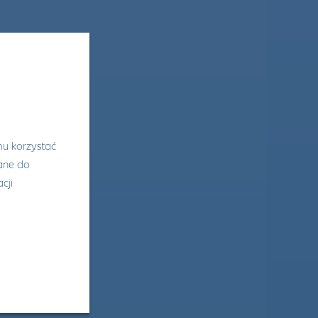
mu korzystać
wane do
cji