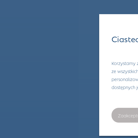
Ciaste
Korzystamy z
ze wszystkic
personalizowa
dostępnych 
Zaakcept