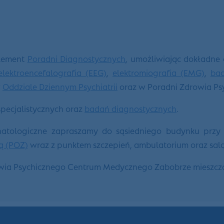
element
Poradni Diagnostycznych
, umożliwiając dokładne
elektroencefalografia (EEG)
,
elektromiografia (EMG)
,
bad
w
Oddziale Dziennym Psychiatrii
oraz w Poradni Zdrowia P
pecjalistycznych oraz
badań diagnostycznych
.
onatologiczne zapraszamy do sąsiedniego budynku przy 
ą (POZ)
wraz z punktem szczepień, ambulatorium oraz sal
owia Psychicznego Centrum Medycznego Zabobrze mieszczą 