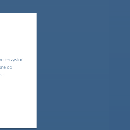
mu korzystać
wane do
cji