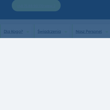
+48 75 88 90 170 wew. 2
Dla Kogo?
Świadczenia
Nasz Personel