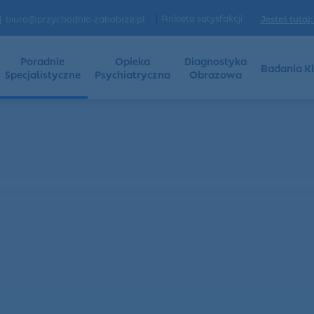
|
Ankieta satysfakcji
Jesteś tutaj:
biuro@przychodnia-zabobrze.pl
Poradnie
Opieka
Diagnostyka
Badania Kl
Specjalistyczne
Psychiatryczna
Obrazowa