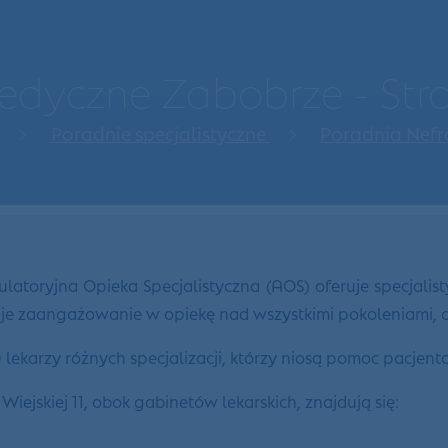
dyczne Zabobrze - St
a
Poradnie specjalistyczne
Poradnia Nefr
toryjna Opieka Specjalistyczna (AOS) oferuje specjalist
zuje zaangażowanie w opiekę nad wszystkimi pokoleniami,
karzy różnych specjalizacji, którzy niosą pomoc pacjen
jskiej 11, obok gabinetów lekarskich, znajdują się: