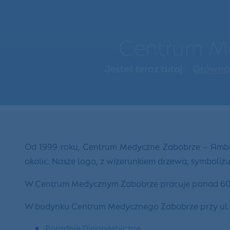
Centrum Me
Jesteś teraz tutaj:
Główn
Od 1999 roku, Centrum Medyczne Zabobrze – Ambula
okolic. Nasze logo, z wizerunkiem drzewa, symboli
W Centrum Medycznym Zabobrze pracuje ponad 60 le
W budynku Centrum Medycznego Zabobrze przy ul. Wie
Poradnie Diagnostyczne
,