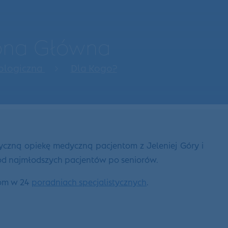
rona Główna
ologiczna
Dla Kogo?
yczną opiekę medyczną pacjentom z Jeleniej Góry i
 od najmłodszych pacjentów po seniorów.
tom w 24
poradniach specjalistycznych
.