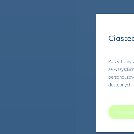
Ciaste
Korzystamy z
ze wszystkic
personalizowa
dostępnych 
Zaakcept