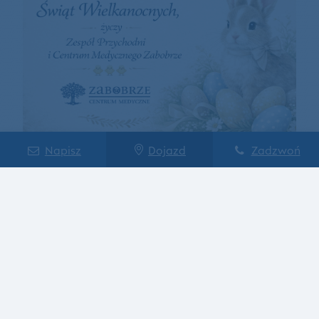
Napisz
Dojazd
Zadzwoń
Życzenia Wielkanocne 2026
Szczegóły