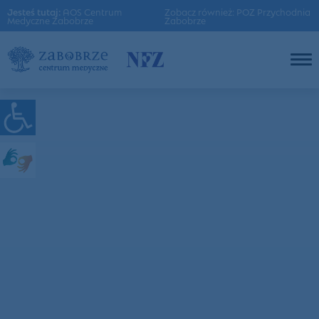
Jesteś tutaj:
AOS Centrum
Zobacz również: POZ Przychodnia
Medyczne Zabobrze
Zabobrze