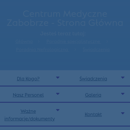
Centrum Medyczne
Zabobrze - Strona Główna
Jesteś teraz tutaj:
Główna
Poradnie specjalistyczne
Poradnia Nefrologiczna
Świadczenia
Dla Kogo?
Świadczenia
Nasz Personel
Galeria
Ważne
Kontakt
informacje/dokumenty