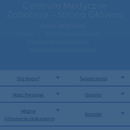
Centrum Medyczne
Zabobrze - Strona Główna
Jesteś teraz tutaj:
Główna
Poradnie specjalistyczne
Poradnia Neurochirurgiczna
Ważne informacje/dokumenty
Dla Kogo?
Świadczenia
Nasz Personel
Galeria
Ważne
Kontakt
informacje/dokumenty