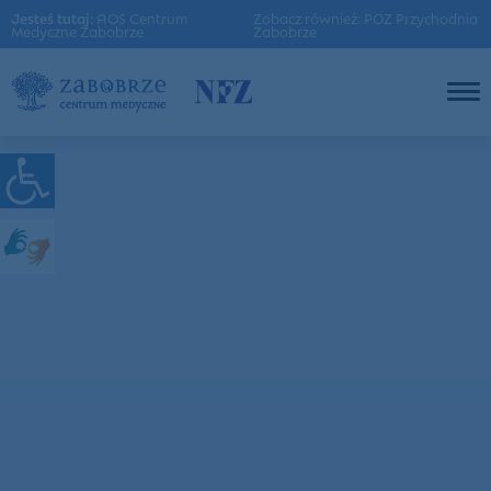
Jesteś tutaj:
AOS Centrum
Zobacz również: POZ Przychodnia
Medyczne Zabobrze
Zabobrze