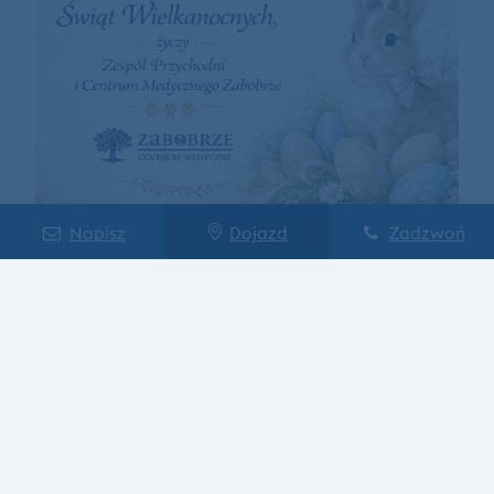
Napisz
Dojazd
Zadzwoń
Życzenia Wielkanocne 2026
Szczegóły