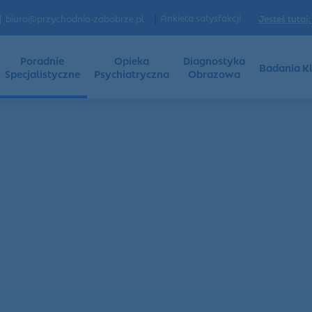
|
Ankieta satysfakcji
Jesteś tutaj:
biuro@przychodnia-zabobrze.pl
Poradnie
Opieka
Diagnostyka
Badania Kl
Specjalistyczne
Psychiatryczna
Obrazowa