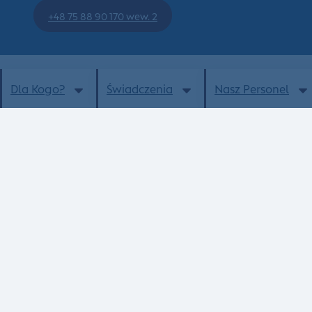
+48 75 88 90 170 wew. 2
Dla Kogo?
Świadczenia
Nasz Personel