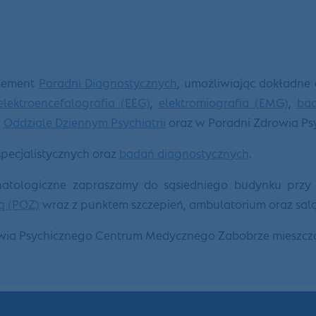
element
Poradni Diagnostycznych
, umożliwiając dokładne
elektroencefalografia (EEG)
,
elektromiografia (EMG)
,
bad
w
Oddziale Dziennym Psychiatrii
oraz w Poradni Zdrowia P
pecjalistycznych oraz
badań diagnostycznych
.
onatologiczne zapraszamy do sąsiedniego budynku przy 
ą (POZ)
wraz z punktem szczepień, ambulatorium oraz sal
owia Psychicznego Centrum Medycznego Zabobrze mieszczą 