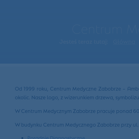
Centrum Me
Jesteś teraz tutaj:
Główna
Od 1999 roku, Centrum Medyczne Zabobrze – Ambula
okolic. Nasze logo, z wizerunkiem drzewa, symboli
W Centrum Medycznym Zabobrze pracuje ponad 60 le
W budynku Centrum Medycznego Zabobrze przy ul. Wie
Poradnie Diagnostyczne
,