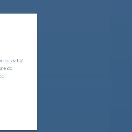
mu korzystać
wane do
cji