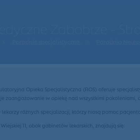
dyczne Zabobrze - St
Poradnie specjalistyczne
Poradnia Neur
toryjna Opieka Specjalistyczna (AOS) oferuje specjalist
zuje zaangażowanie w opiekę nad wszystkimi pokoleniami,
karzy różnych specjalizacji, którzy niosą pomoc pacjen
jskiej 11, obok gabinetów lekarskich, znajdują się: