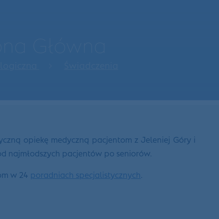
rona Główna
ologiczna
Świadczenia
yczną opiekę medyczną pacjentom z Jeleniej Góry i
 od najmłodszych pacjentów po seniorów.
tom w 24
poradniach specjalistycznych
.