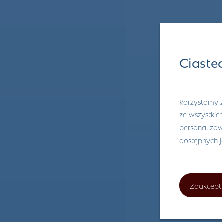
Ciaste
Korzystamy z
ze wszystkic
personalizowa
dostępnych 
Zaakcept