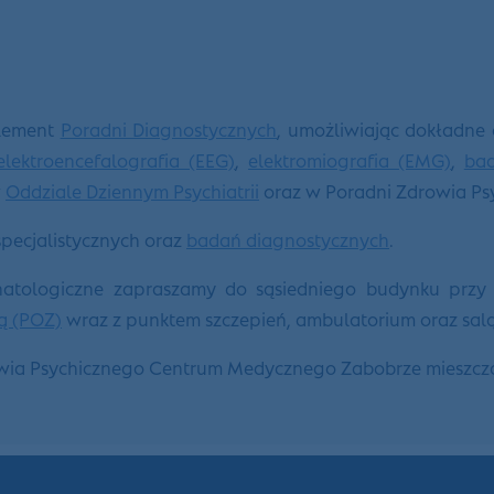
element
Poradni Diagnostycznych
, umożliwiając dokładne
elektroencefalografia (EEG)
,
elektromiografia (EMG)
,
bad
w
Oddziale Dziennym Psychiatrii
oraz w Poradni Zdrowia P
pecjalistycznych oraz
badań diagnostycznych
.
onatologiczne zapraszamy do sąsiedniego budynku przy 
ą (POZ)
wraz z punktem szczepień, ambulatorium oraz sal
owia Psychicznego Centrum Medycznego Zabobrze mieszczą 