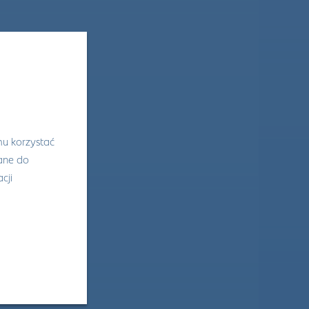
mu korzystać
wane do
cji