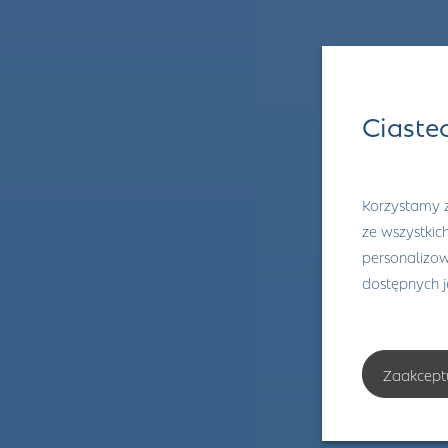
Ciaste
Korzystamy z
ze wszystkic
personalizowa
dostępnych 
Zaakcept