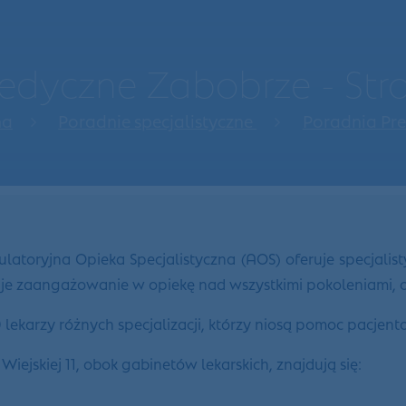
dyczne Zabobrze - St
na
Poradnie specjalistyczne
Poradnia Pr
toryjna Opieka Specjalistyczna (AOS) oferuje specjalist
zuje zaangażowanie w opiekę nad wszystkimi pokoleniami,
karzy różnych specjalizacji, którzy niosą pomoc pacjen
jskiej 11, obok gabinetów lekarskich, znajdują się: