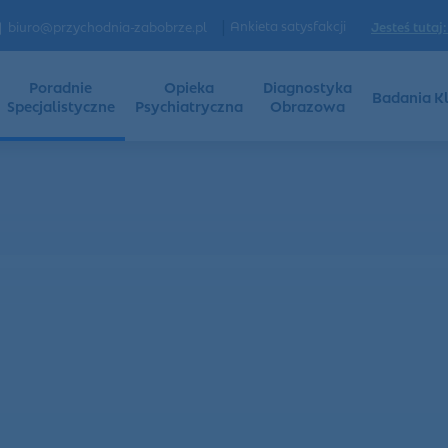
|
Ankieta satysfakcji
Jesteś tutaj:
biuro@przychodnia-zabobrze.pl
Poradnie
Opieka
Diagnostyka
Badania Kl
Specjalistyczne
Psychiatryczna
Obrazowa