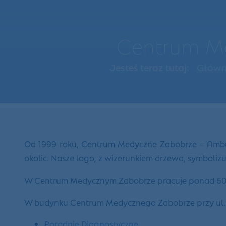
Centrum Me
Jesteś teraz tutaj:
Głów
Od 1999 roku, Centrum Medyczne Zabobrze – Ambula
okolic. Nasze logo, z wizerunkiem drzewa, symboli
W Centrum Medycznym Zabobrze pracuje ponad 60 le
W budynku Centrum Medycznego Zabobrze przy ul. Wie
Poradnie Diagnostyczne
,