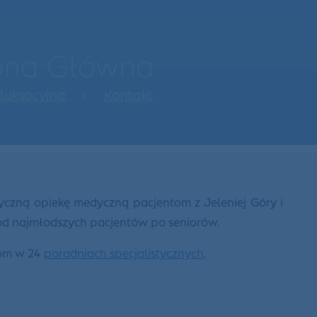
rona Główna
eluksacyjna
Kontakt
yczną opiekę medyczną pacjentom z Jeleniej Góry i
 od najmłodszych pacjentów po seniorów.
tom w 24
poradniach specjalistycznych
.