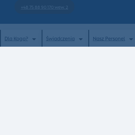
+48 75 88 90 170 wew. 2
Dla Kogo?
Świadczenia
Nasz Personel